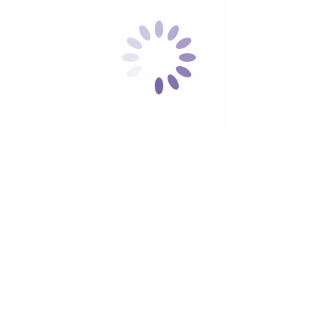
Read more
No Comments
28 mars, 2022
ORL
[vc_row][vc_column][dental_title title=""
subtitle=""]Un oto-rhino-laryngologiste est un
spécialiste qui traite les maladies de la tête et du cou,
en se concentrant notamment sur celles de l'oreille,
du nez et de la gorge. L'ORL est à la fois médecin et
chirurgien, et il prend en charge des…