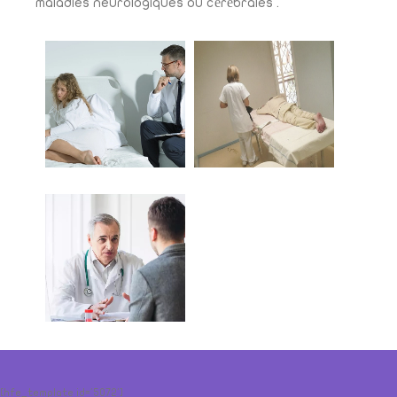
maladies neurologiques ou cérébrales .
[hfe_template id='5072']